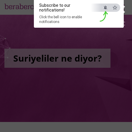
×
Subscribe to our
EN
notifications!
Click the bell icon to enable
notifications
ESC
Suriyeliler ne diyor?