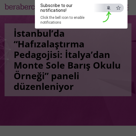
Subscribe to our
EN
notifications!
Click the bell icon to enable
notifications
İstanbul’da
“Hafızalaştırma
Pedagojisi: İtalya’dan
Monte Sole Barış Okulu
Örneği” paneli
düzenleniyor