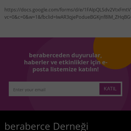
https://docs.google.com/forms/d/e/1FAIpQLSdv2VtxFm
vc=0&c=0&w=1&fbclid=IwAR3qjePodueBGKjnf8lM_ZHqBG
beraberceden duyurular,
haberler ve etkinlikler için e-
posta listemize katılın!
beraberce Derneği