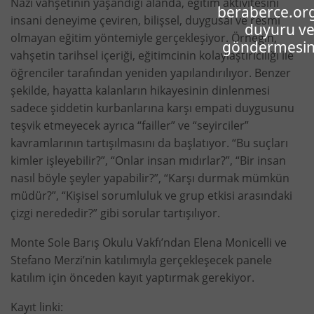
Nazi vahşetinin yaşandığı alanda, eğitim aktivitesini
beraberce.org
insani deneyime çeviren, bilişsel, duygusal ve resmî
duyuru ve
olmayan eğitim yöntemiyle gerçekleşiyor. Örneğin,
göndermesine
vahşetin tarihsel içeriği, eğitimcinin kolaylaştırıcılığı ile
öğrenciler tarafından yeniden yapılandırılıyor. Benzer
şekilde, hayatta kalanların hikayesinin dinlenmesi
sadece şiddetin kurbanlarına karşı empati duygusunu
teşvik etmeyecek ayrıca “failler” ve “seyirciler”
kavramlarının tartışılmasını da başlatıyor. “Bu suçları
kimler işleyebilir?”, “Onlar insan mıdırlar?”, “Bir insan
nasıl böyle şeyler yapabilir?”, “Karşı durmak mümkün
müdür?”, “Kişisel sorumluluk ve grup etkisi arasındaki
çizgi nerededir?” gibi sorular tartışılıyor.
Monte Sole Barış Okulu Vakfı’ndan Elena Monicelli ve
Stefano Merzi’nin katılımıyla gerçekleşecek panele
katılım için önceden kayıt yaptırmak gerekiyor.
Kayıt linki: