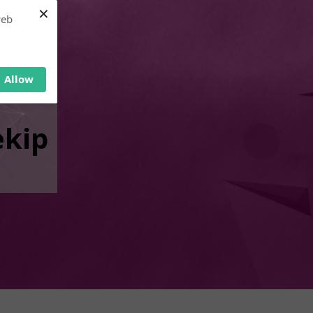
×
web
Allow
ekip