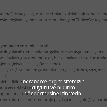
tional) desteği ile yürütülecek olan; kolektif hafıza, hatır
eyim değişimi yapmalarını ve bu deneyimi Türkiye’ye taşıma
syonundan sorumlu olacak,
yaç duyulacak tüm planlama, geliştirme ve uygulama aşamal
nda faaliyet gösteren müzeler, hafıza mekanları ve Kurum/ku
jenin gidişatı ile ilgili güncellemek
ası işbirliği ve tanıtım çalışmaları gerçekleştirmek, yazışmal
ecek,
beraberce.org.tr sitemizin
bilirliğini sağlayacak,
duyuru ve bildirim
rını gerçekleştirecek,
göndermesine izin verin.
gramlarla rutin çalışmaları takip edecek,
zer çalışmalar yürüten proje paydaşları ile işbirliği yapacak