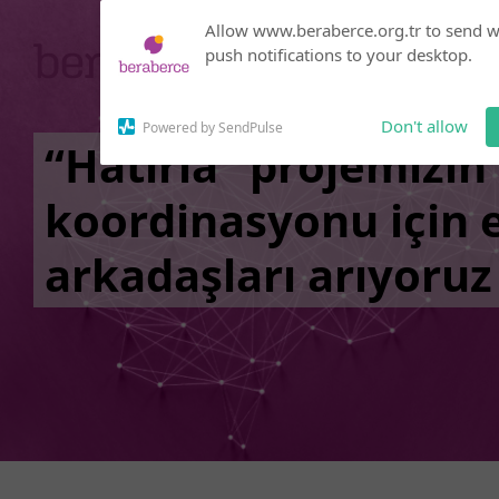
Subscribe to our
Allow www.beraberce.org.tr to send 
notifications!
push notifications to your desktop.
Click the bell icon to enable
notifications
Don't allow
Powered by SendPulse
“Hatırla” projemizin
koordinasyonu için 
arkadaşları arıyoruz