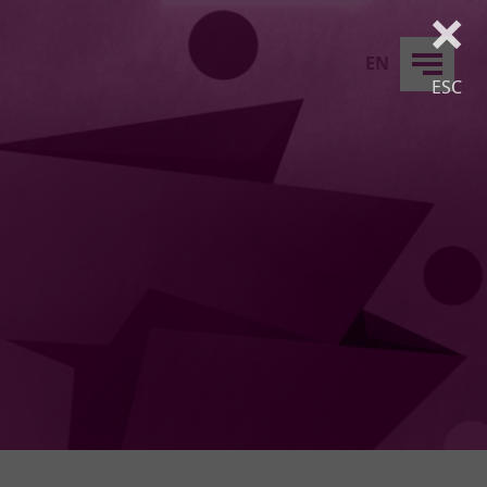
×
EN
ESC