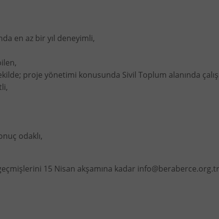
da en az bir yıl deneyimli,
ilen,
kilde; proje yönetimi konusunda Sivil Toplum alanında çalı
li,
sonuç odaklı,
özgeçmişlerini 15 Nisan akşamına kadar
info@beraberce.org.t