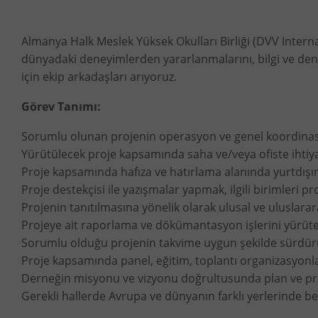
Almanya Halk Meslek Yüksek Okulları Birliği (DVV Interna
dünyadaki deneyimlerden yararlanmalarını, bilgi ve den
için ekip arkadaşları arıyoruz.
Görev Tanımı:
Sorumlu olunan projenin operasyon ve genel koordina
Yürütülecek proje kapsamında saha ve/veya ofiste ihti
Proje kapsamında hafıza ve hatırlama alanında yurtdışı
Proje destekçisi ile yazışmalar yapmak, ilgili birimleri pro
Projenin tanıtılmasına yönelik olarak ulusal ve uluslarar
Projeye ait raporlama ve dökümantasyon işlerini yürüt
Sorumlu olduğu projenin takvime uygun şekilde sürdürüle
Proje kapsamında panel, eğitim, toplantı organizasyonla
Derneğin misyonu ve vizyonu doğrultusunda plan ve pro
Gerekli hallerde Avrupa ve dünyanın farklı yerlerinde ben