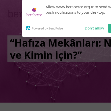
Subscribe to our
Allow www.beraberce.org.tr to send 
notifications!
push notifications to your desktop.
Click the bell icon to enable
notifications
Don't allow
Powered by SendPulse
“Hafıza Mekânları: N
ve Kimin için?”