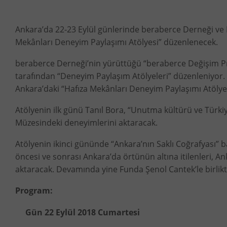
Ankara’da 22-23 Eylül günlerinde beraberce Derneği ve Mül
Mekânları Deneyim Paylaşımı Atölyesi” düzenlenecek.
beraberce Derneği’nin yürüttüğü “beraberce Değişim Pro
tarafından “Deneyim Paylaşım Atölyeleri” düzenleniyor. 
Ankara’daki “Hafıza Mekânları Deneyim Paylaşımı Atölyes
Atölyenin ilk günü Tanıl Bora, “Unutma kültürü ve Türki
Müzesindeki deneyimlerini aktaracak.
Atölyenin ikinci gününde “Ankara’nın Saklı Coğrafyası” b
öncesi ve sonrası Ankara’da örtünün altına itilenleri, Ank
aktaracak. Devamında yine Funda Şenol Cantek’le birlikte
Program:
Gün 22 Eylül 2018 Cumartesi