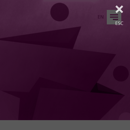
×
EN
ESC