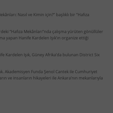
ânları: Nasıl ve Kimin için?” başlıklı bir “Hafıza
rdeki “Hafıza Mekânları”nda çalışma yürüten gönüllüler
ma yapan Hanife Kardelen Işık’ın organize ettiği
e Kardelen Işık, Güney Afrika’da bulunan District Six
lacak. Akademisyen Funda Şenol Cantek ile Cumhuriyet
arın ve insanların hikayeleri ile Ankara’nın mekanlarıyla