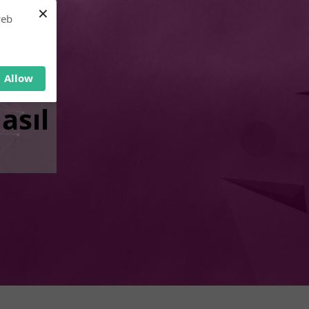
×
web
Allow
asıl