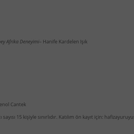
üney Afrika Deneyimi
– Hanife Kardelen Işık
enol Cantek
ayısı 15 kişiyle sınırlıdır. Katılım ön kayıt için:
hafizayuruy