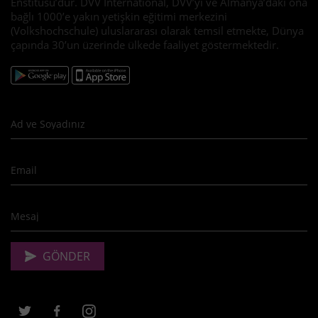
Enstitüsü’dür. DVV International, DVV’yi ve Almanya’daki ona
bağlı 1000’e yakın yetişkin eğitimi merkezini
(Volkshochschule) uluslararası olarak temsil etmekte, Dünya
çapında 30’un üzerinde ülkede faaliyet göstermektedir.