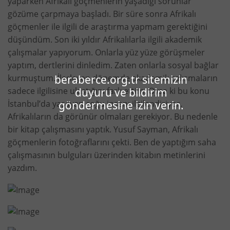
yaparken Afrikalı göçmenlerin yaşadığı sorunlar
gözüme çarpmaya başladı. Bir süre sonra Afrikalı
göçmenler ile ilgili de araştırma yapmam gerektiğini
düşündüm. Son iki yıldır Afrikalılarla ilgili akademik
çalışmalar yapıyorum. Onlarla yüz yüze görüşmeler
yaptım, dertlerini dinledim. Zaten onlarla sosyal bağlar
beraberce.org.tr sitemizin
kurmuştum. İlerleyen dönemde akademik çalışmaların
duyuru ve bildirim
sadece ilgilisine ulaştığını fark ettim. Oysa ki bu konu
göndermesine izin verin.
İstanbul’da yaşayan çoğu insanı ilgilendiriyor.
Afrikalıların da görünür olmaları gerekiyor. Bu nedenle
bir kitap çalışmasını yaptık. Yusuf Sayman, Afrikalı
göçmenlerin fotoğraflarını çekti. Ben de yaptığım saha
çalışmasının bulguları üzerinden kitabın metinlerini
yazdım.