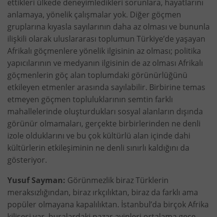
ettikleri ülkede deneyimledikleri sorunlara, hayatlarını
anlamaya, yönelik çalışmalar yok. Diğer göçmen
gruplarına kıyasla sayılarının daha az olması ve bununla
ilişkili olarak uluslararası toplumun Türkiye’de yaşayan
Afrikalı göçmenlere yönelik ilgisinin az olması; politika
yapıcılarının ve medyanın ilgisinin de az olması Afrikalı
göçmenlerin göç alan toplumdaki görünürlüğünü
etkileyen etmenler arasında sayılabilir. Birbirine temas
etmeyen göçmen topluluklarının semtin farklı
mahallelerinde oluşturdukları sosyal alanların dışında
görünür olmamaları, gerçekte birbirlerinden ne denli
izole olduklarını ve bu çok kültürlü alan içinde dahi
kültürlerin etkileşiminin ne denli sınırlı kaldığını da
gösteriyor.
Yusuf Sayman:
Görünmezlik biraz Türklerin
meraksızlığından, biraz ırkçılıktan, biraz da farklı ama
popüler olmayana kapalılıktan. İstanbul’da birçok Afrika
kilisesi var, buralardaki pazar ayinleri ortalama gece