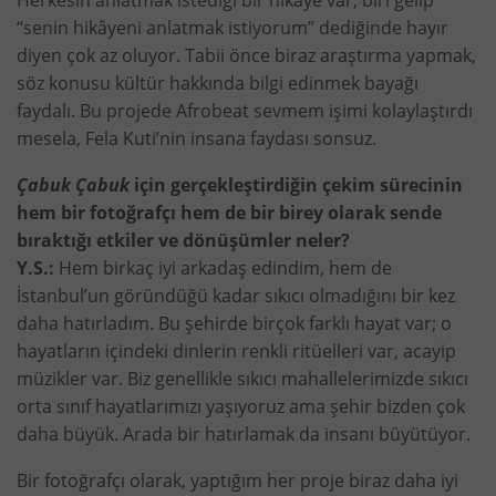
Herkesin anlatmak istediği bir hikâye var, biri gelip
“senin hikâyeni anlatmak istiyorum” dediğinde hayır
diyen çok az oluyor. Tabii önce biraz araştırma yapmak,
söz konusu kültür hakkında bilgi edinmek bayağı
faydalı. Bu projede Afrobeat sevmem işimi kolaylaştırdı
mesela, Fela Kuti’nin insana faydası sonsuz.
Çabuk Çabuk
için gerçekleştirdiğin çekim sürecinin
hem bir fotoğrafçı hem de bir birey olarak sende
bıraktığı etkiler ve dönüşümler neler?
Y.S.:
Hem birkaç iyi arkadaş edindim, hem de
İstanbul’un göründüğü kadar sıkıcı olmadığını bir kez
daha hatırladım. Bu şehirde birçok farklı hayat var; o
hayatların içindeki dinlerin renkli ritüelleri var, acayip
müzikler var. Biz genellikle sıkıcı mahallelerimizde sıkıcı
orta sınıf hayatlarımızı yaşıyoruz ama şehir bizden çok
daha büyük. Arada bir hatırlamak da insanı büyütüyor.
Bir fotoğrafçı olarak, yaptığım her proje biraz daha iyi