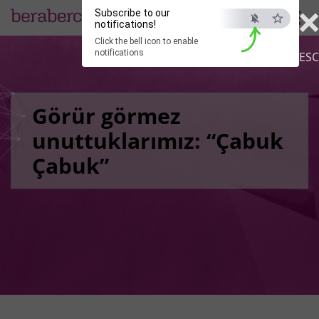
Subscribe to our
EN
notifications!
Click the bell icon to enable
notifications
ESC
Görür görmez
unuttuklarımız: “Çabuk
Çabuk”