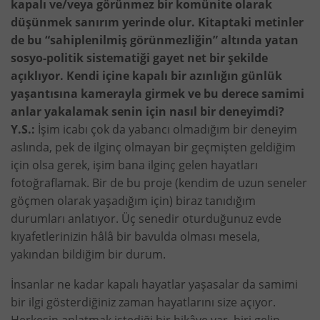
kapalı ve/veya görünmez bir komünite olarak
düşünmek sanırım yerinde olur. Kitaptaki metinler
de bu “sahiplenilmiş görünmezliğin” altında yatan
sosyo-politik sistematiği gayet net bir şekilde
açıklıyor. Kendi içine kapalı bir azınlığın günlük
yaşantısına kamerayla girmek ve bu derece samimi
anlar yakalamak senin için nasıl bir deneyimdi?
Y.S.:
İşim icabı çok da yabancı olmadığım bir deneyim
aslında, pek de ilginç olmayan bir geçmişten geldiğim
için olsa gerek, işim bana ilginç gelen hayatları
fotoğraflamak. Bir de bu proje (kendim de uzun seneler
göçmen olarak yaşadığım için) biraz tanıdığım
durumları anlatıyor. Üç senedir oturduğunuz evde
kıyafetlerinizin hâlâ bir bavulda olması mesela,
yakından bildiğim bir durum.
İnsanlar ne kadar kapalı hayatlar yaşasalar da samimi
bir ilgi gösterdiğiniz zaman hayatlarını size açıyor.