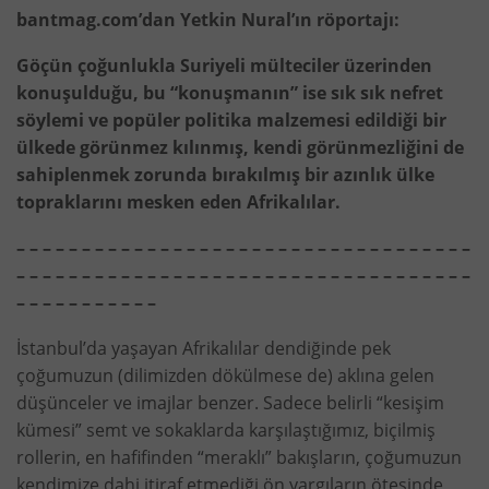
bantmag.com’dan Yetkin Nural’ın röportajı:
Göçün çoğunlukla Suriyeli mülteciler üzerinden
konuşulduğu, bu “konuşmanın” ise sık sık nefret
söylemi ve popüler politika malzemesi edildiği bir
ülkede görünmez kılınmış, kendi görünmezliğini de
sahiplenmek zorunda bırakılmış bir azınlık ülke
topraklarını mesken eden Afrikalılar.
– – – – – – – – – – – – – – – – – – – – – – – – – – – – – – – – – – –
– – – – – – – – – – – – – – – – – – – – – – – – – – – – – – – – – – –
– – – – – – – – – – –
İstanbul’da yaşayan Afrikalılar dendiğinde pek
çoğumuzun (dilimizden dökülmese de) aklına gelen
düşünceler ve imajlar benzer. Sadece belirli “kesişim
kümesi” semt ve sokaklarda karşılaştığımız, biçilmiş
rollerin, en hafifinden “meraklı” bakışların, çoğumuzun
kendimize dahi itiraf etmediği ön yargıların ötesinde