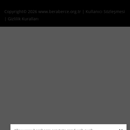
Copyright© 2026 www.beraberce.org.tr |
Kullanıcı Sözleşmesi
|
Gizlilik Kuralları