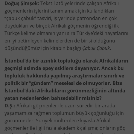
Doğuş Şimşek:
Tekstil atölyelerinde çalışan Afrikalı
göçmenlerin işlerini tanımlamak için kullandıkları
“çabuk çabuk” tasviri, iş yerinde patrondan en çok
duydukları ve birçok Afrikalı göçmenin öğrendiği ilk
Türkçe kelime olmanın yanı sıra Türkiye’deki hayatlarını
en iyi betimleyen kelimelerden de birisi olduğunu
düşündüğümüz için kitabın başlığı
Çabuk Çabuk
.
İstanbul’da bir azınlık topluluğu olarak Afrikalıların
geçmişi aslında epey eskilere dayanıyor. Ancak bu
topluluk hakkında yapılmış araştırmalar sınırlı ve
politik bir “gündem” meselesi de olmuyorlar. Bize
İstanbul’daki Afrikalıların görünmezliğinin altında
yatan nedenlerden bahsedebilir misiniz?
D.Ş.:
Afrikalı göçmenler ile uzun süredir bir arada
yaşamamıza rağmen toplumun büyük çoğunluğu için
görünmezler. Suriyeli mültecilere kıyasla Afrikalı
göçmenler ile ilgili fazla akademik çalışma; onların göç