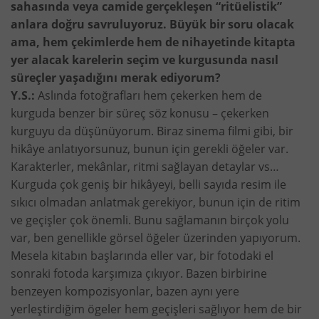
sahasında veya camide gerçekleşen “ritüelistik”
anlara doğru savruluyoruz. Büyük bir soru olacak
ama, hem çekimlerde hem de nihayetinde kitapta
yer alacak karelerin seçim ve kurgusunda nasıl
süreçler yaşadığını merak ediyorum?
Y.S.:
Aslında fotoğrafları hem çekerken hem de
kurguda benzer bir süreç söz konusu – çekerken
kurguyu da düşünüyorum. Biraz sinema filmi gibi, bir
hikâye anlatıyorsunuz, bunun için gerekli öğeler var.
Karakterler, mekânlar, ritmi sağlayan detaylar vs…
Kurguda çok geniş bir hikâyeyi, belli sayıda resim ile
sıkıcı olmadan anlatmak gerekiyor, bunun için de ritim
ve geçişler çok önemli. Bunu sağlamanın birçok yolu
var, ben genellikle görsel öğeler üzerinden yapıyorum.
Mesela kitabın başlarında eller var, bir fotodaki el
sonraki fotoda karşımıza çıkıyor. Bazen birbirine
benzeyen kompozisyonlar, bazen aynı yere
yerleştirdiğim ögeler hem geçişleri sağlıyor hem de bir