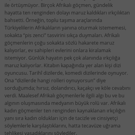
ile örtüşmüyor. Birçok Afrikalı göçmen, gündelik
hayatta ten renginden dolayı maruz kaldıkları ırkçılıktan
bahsetti. Örneğin, toplu taşıma araçlarında
Türkiyelilerin Afrikalıların yanına oturmak istememesi,
sokakta “pis zenci” tasvirini sıkça duymaları. Afrikalı
göçmenlerin çoğu sokakta sözlü hakarete maruz
kalıyorlar, ev sahipleri evlerini onlara kiralamak
istemiyor. Günlük hayatın pek çok alanında ırkçılığa
maruz kalıyorlar. Kitabın kapağında yer alan kişi dizi
oyuncusu. Tarihî dizilerde, komedi dizilerinde oynuyor.
Ona “dizilerde hangi rolleri oynuyorsun” diye
sorduğumda; hırsız, dolandırıcı, kaçakçı ve köle cevabını
verdi. Maalesef Afrikalı göçmenlerle ilgili algı bu ve bu
algının oluşmasında medyanın büyük rolü var. Afrikalı
kadın göçmenler ten renginden kaynaklanan ırkçılığın
yanı sıra kadın oldukları için de tacizle ve cinsiyetçi
söylemlerle karşılaştıklarını, hatta tecavüze uğrama
tehlikesi yaşadıklarını söylediler.