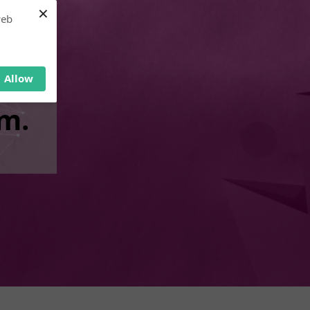
×
web
Allow
em.