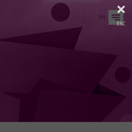
×
EN
ESC