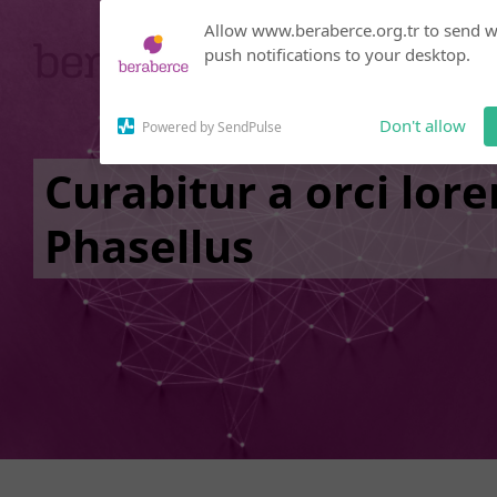
Subscribe to our
Allow www.beraberce.org.tr to send 
notifications!
push notifications to your desktop.
Click the bell icon to enable
notifications
Don't allow
Powered by SendPulse
Curabitur a orci lor
Phasellus