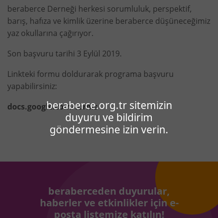
beraberce Derneği herkesi sorumluluk, perspektif,
barış, hafıza ve kimlik üzerine beraberce düşüneceğimiz
yaz okullarına çağırıyor.
Son başvuru tarihi 3 Eylül 2019.
Linkteki formu doldurarak programa başvuru
yapabilirsiniz:
beraberce.org.tr sitemizin
docs.google.com/forms
duyuru ve bildirim
göndermesine izin verin.
beraberceden duyurular,
haberler ve etkinlikler için e-
posta listemize katılın!