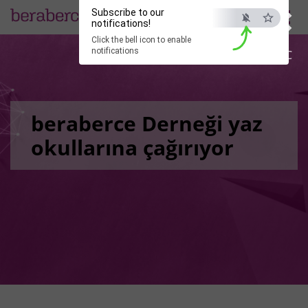
×
Subscribe to our
EN
notifications!
Click the bell icon to enable
notifications
ESC
beraberce Derneği yaz
okullarına çağırıyor