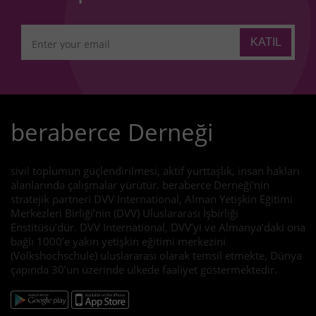
beraberce Derneği
sivil toplumun güçlendirilmesi, aktif yurttaşlık, insan hakları
alanlarında çalışmalar yürütür. beraberce Derneği’nin
stratejik partneri DVV International, Alman Yetişkin Eğitimi
Merkezleri Birliği’nin (DVV) Uluslararası İşbirliği
Enstitüsü’dür. DVV International, DVV’yi ve Almanya’daki ona
bağlı 1000’e yakın yetişkin eğitimi merkezini
(Volkshochschule) uluslararası olarak temsil etmekte, Dünya
çapında 30’un üzerinde ülkede faaliyet göstermektedir.