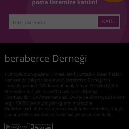
posta listemize katılın!
beraberce Derneği
sivil toplumun güçlendirilmesi, aktif yurttaşlık, insan hakları
alanlarında çalışmalar yürütür. beraberce Derneği’nin
stratejik partneri DVV International, Alman Yetişkin Eğitimi
Merkezleri Birliği’nin (DVV) Uluslararası İşbirliği
Enstitüsü’dür. DVV International, DVV’yi ve Almanya’daki ona
bağlı 1000’e yakın yetişkin eğitimi merkezini
(Volkshochschule) uluslararası olarak temsil etmekte, Dünya
çapında 30’un üzerinde ülkede faaliyet göstermektedir.