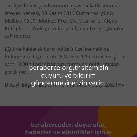
Türkiye’de barış kültürünün inşasına katkı sunmak
isteyen herkesi, 30 Kasım 2019 Cumartesi günü,
Mülkiye Kültür Merkezi Prof. Dr. Muammer Aksoy
Kütüphanesi’nde gerçekleşecek olan Barış Eğitimi’ne
çağırıyoruz.
Eğitime katılarak barış kültürü üzerine katkıda
bulunmak isteyenlerin 25 Kasım 2019 Pazartesi günü
saat 18.00’a kadar başvuru formunu doldurmaları
beraberce.org.tr sitemizin
gerekiyor.
duyuru ve bildirim
göndermesine izin verin.
Detaylı Bilgi ve Başvuru Formu:
http://bit.ly/2pEaFHv
beraberceden duyurular,
haberler ve etkinlikler için e-