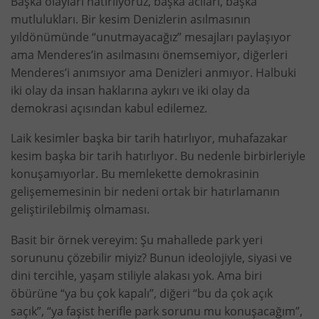
Başka olayları hatırlıyoruz, başka acıları, başka
mutlulukları. Bir kesim Denizlerin asılmasının
yıldönümünde “unutmayacağız” mesajları paylaşıyor
ama Menderes’in asılmasını önemsemiyor, diğerleri
Menderes’i anımsıyor ama Denizleri anmıyor. Halbuki
iki olay da insan haklarına aykırı ve iki olay da
demokrasi açısından kabul edilemez.
Laik kesimler başka bir tarih hatırlıyor, muhafazakar
kesim başka bir tarih hatırlıyor. Bu nedenle birbirleriyle
konuşamıyorlar. Bu memlekette demokrasinin
gelişememesinin bir nedeni ortak bir hatırlamanın
geliştirilebilmiş olmaması.
Basit bir örnek vereyim: Şu mahallede park yeri
sorununu çözebilir miyiz? Bunun ideolojiyle, siyasi ve
dini tercihle, yaşam stiliyle alakası yok. Ama biri
öbürüne “ya bu çok kapalı”, diğeri “bu da çok açık
saçık”, “ya faşist herifle park sorunu mu konuşacağım”,