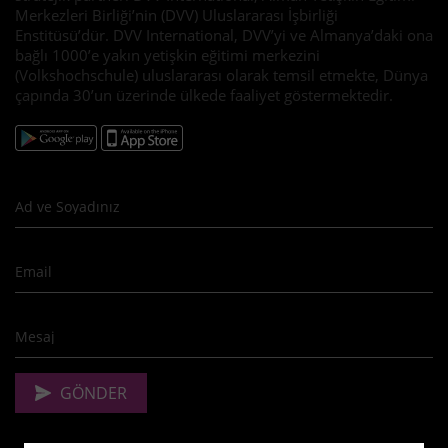
Merkezleri Birliği’nin (DVV) Uluslararası İşbirliği
Enstitüsü’dür. DVV International, DVV’yi ve Almanya’daki ona
bağlı 1000’e yakın yetişkin eğitimi merkezini
(Volkshochschule) uluslararası olarak temsil etmekte, Dünya
çapında 30’un üzerinde ülkede faaliyet göstermektedir.