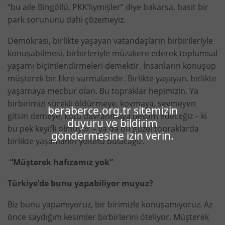
“bu aile Bingöllü, PKK’liymişler” diye bakarsa, basit bir
park sorununu dahi çözemeyiz.
Demokrasi, birlikte yaşayan vatandaşların birbirileriyle
konuşabilmesi, birbirleriyle müzakere ederek toplumsal
yaşamı biçimlendirmeleri demektir. İnsanların konuşup
müşterek bir fikre varmalarıdır. Birlikte yaşayan, birlikte
yaşamaya mecbur olan. Bu topraklar hepimizin. Ya
birbirimizi sürekli öldürmeye, kovmaya, sevmeyen
beraberce.org.tr sitemizin
gitsin demeye, kötü davranmaya devam edeceğiz – ki
duyuru ve bildirim
bu pek keyifli olmuyor – ya da bu güzel topraklarda
göndermesine izin verin.
birlikte yaşamanın yolunu bulacağız.
“Müşterek hafızamız yok”
Türkiye’de bunu yapabiliyor muyuz?
Biz bunu yapamıyoruz, bir birimizle konuşamıyoruz. Az
önce saydığım kesimler birbirlerini öteliyor. Müşterek