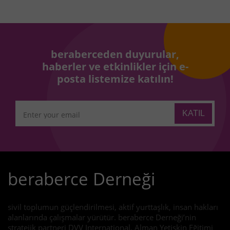
beraberceden duyurular,
haberler ve etkinlikler için e-
posta listemize katılın!
beraberce Derneği
sivil toplumun güçlendirilmesi, aktif yurttaşlık, insan hakları
alanlarında çalışmalar yürütür. beraberce Derneği’nin
stratejik partneri DVV International, Alman Yetişkin Eğitimi