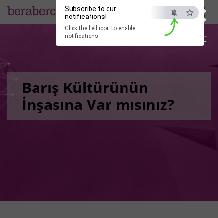
×
Subscribe to our
EN
notifications!
Click the bell icon to enable
notifications
ESC
Barış Kültürünün
İnşasına Var mısınız?