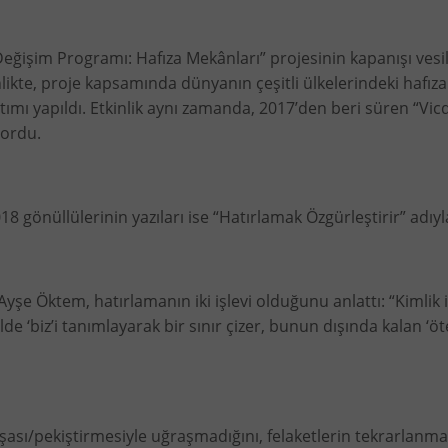
ğişim Programı: Hafıza Mekânları” projesinin kapanışı vesil
inlikte, proje kapsamında dünyanın çeşitli ülkelerindeki haf
ıtımı yapıldı. Etkinlik aynı zamanda, 2017’den beri süren “Vi
yordu.
2018 gönüllülerinin yazıları ise “Hatırlamak Özgürleştirir” adıyla
e Öktem, hatırlamanın iki işlevi olduğunu anlattı: “Kimlik in
elde ‘biz’i tanımlayarak bir sınır çizer, bunun dışında kalan ‘
ası/pekiştirmesiyle uğraşmadığını, felaketlerin tekrarlanmam