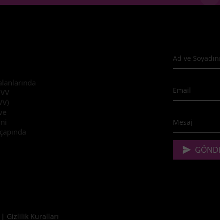
 alanlarında
DVV
VV)
ve
ini
 çapında
|
Gizlilik Kuralları