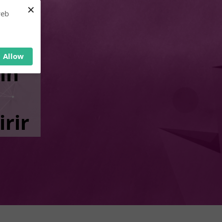
×
web
Allow
in
rir