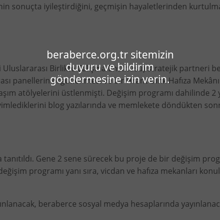
 sonuçta iyileştirdiğini, geçmişin hayaletlerinden kurtulma
beraberce.org.tr sitemizin
duyuru ve bildirim
 Uluslararası Birlikte Çalışma Enstitüsü) stratejik partneri 
göndermesine izin verin.
arası panellerin örgütlenmesi ve bir Hrant Dink Hafıza Mekâ
ım atölyelerini üstlenmişti. Değişim programı dahilinde 2 y
imlediklerini blog yazılarında ve memlekete döndükten sonra
 tanıtıldı. Gene 2 sene sürecek bu proje de bir değişim prog
eğişim programı yanı sıra, vicdan ve hafıza mekanları konulu
yınlanacak, beraberce sosyal medya hesaplarında yayınlanac