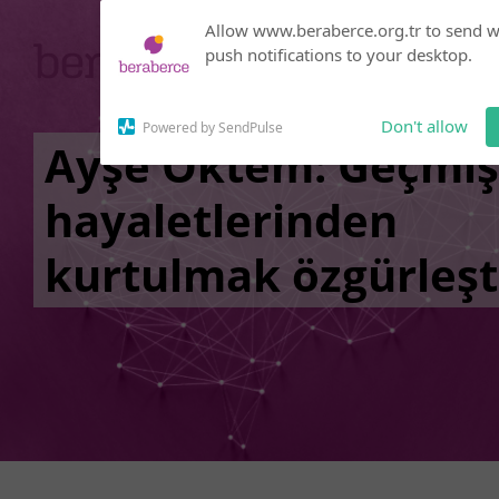
Subscribe to our
Allow www.beraberce.org.tr to send 
notifications!
push notifications to your desktop.
Click the bell icon to enable
notifications
Don't allow
Powered by SendPulse
Ayşe Öktem: Geçmiş
hayaletlerinden
kurtulmak özgürleşti