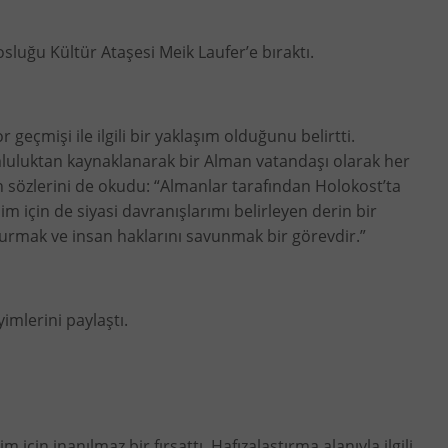
luğu Kültür Ataşesi Meik Laufer’e bıraktı.
eçmişi ile ilgili bir yaklaşım olduğunu belirtti.
mluluktan kaynaklanarak bir Alman vatandaşı olarak her
sözlerini de okudu: “Almanlar tarafından Holokost’ta
için de siyasi davranışlarımı belirleyen derin bir
durmak ve insan haklarını savunmak bir görevdir.”
mlerini paylaştı.
inanılmaz bir fırsattı. Hafızalaştırma alanıyla ilgili