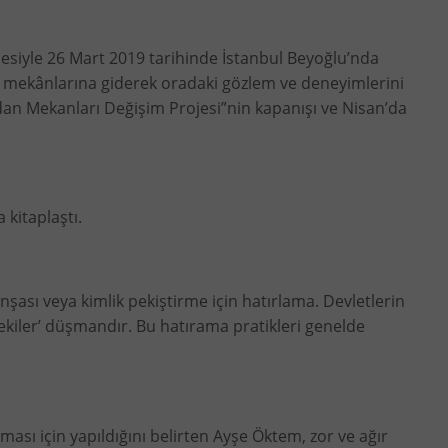
esiyle 26 Mart 2019 tarihinde İstanbul Beyoğlu’nda
ıza mekânlarına giderek oradaki gözlem ve deneyimlerini
cdan Mekanları Değişim Projesi”nin kapanışı ve Nisan’da
 kitaplaştı.
şası veya kimlik pekiştirme için hatırlama. Devletlerin
ötekiler’ düşmandır. Bu hatırama pratikleri genelde
ası için yapıldığını belirten Ayşe Öktem, zor ve ağır