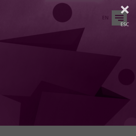
×
EN
ESC