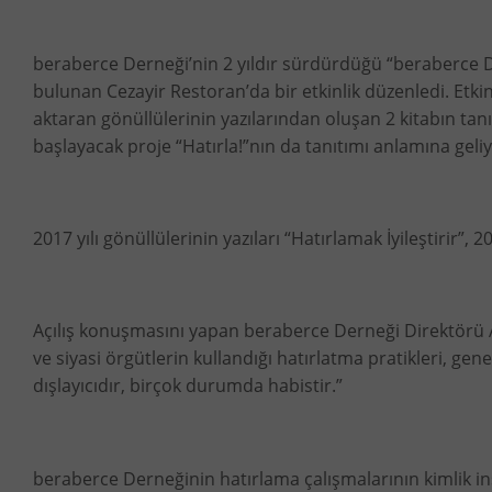
beraberce Derneği’nin 2 yıldır sürdürdüğü “beraberce De
bulunan Cezayir Restoran’da bir etkinlik düzenledi. Etk
aktaran gönüllülerinin yazılarından oluşan 2 kitabın tan
başlayacak proje “Hatırla!”nın da tanıtımı anlamına geli
2017 yılı gönüllülerinin yazıları “Hatırlamak İyileştirir”, 
Açılış konuşmasını yapan beraberce Derneği Direktörü Ayş
ve siyasi örgütlerin kullandığı hatırlatma pratikleri, gen
dışlayıcıdır, birçok durumda habistir.”
beraberce Derneğinin hatırlama çalışmalarının kimlik inş