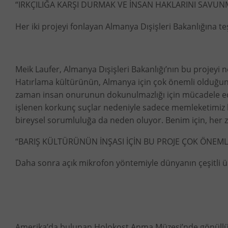
“IRKÇILIĞA KARŞI DURMAK VE İNSAN HAKLARINI SAVUN
Her iki projeyi fonlayan Almanya Dışişleri Bakanlığına 
Meik Laufer, Almanya Dışişleri Bakanlığı’nın bu projeyi n
Hatırlama kültürünün, Almanya için çok önemli olduğunu
zaman insan onurunun dokunulmazlığı için mücadele edec
işlenen korkunç suçlar nedeniyle sadece memleketimiz b
bireysel sorumluluğa da neden oluyor. Benim için, her z
“BARIŞ KÜLTÜRÜNÜN İNŞASI İÇİN BU PROJE ÇOK ÖNEML
Daha sonra açık mikrofon yöntemiyle dünyanın çeşitli ül
Amerika’da bulunan Holokost Anma Müzesi’nde gönüllülük