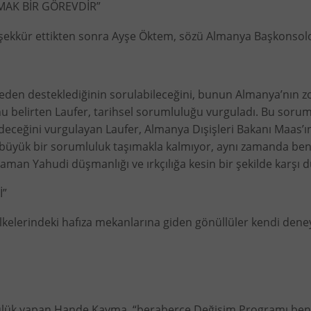
MAK BİR GÖREVDİR”
teşekkür ettikten sonra Ayşe Öktem, sözü Almanya Başkonsolos
eden desteklediğinin sorulabileceğini, bunun Almanya’nın zor g
 belirten Laufer, tarihsel sorumluluğu vurguladı. Bu soru
eğini vurgulayan Laufer, Almanya Dışişleri Bakanı Maas’ın 
üyük bir sorumluluk taşımakla kalmıyor, aynı zamanda benim 
aman Yahudi düşmanlığı ve ırkçılığa kesin bir şekilde karşı 
İ”
kelerindeki hafıza mekanlarına giden gönüllüler kendi deneyi
 yapan Hande Kayma, “beraberce Değişim Programı benim için 