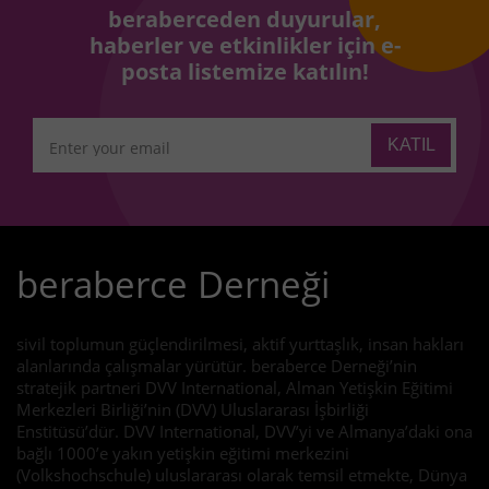
beraberceden duyurular,
haberler ve etkinlikler için e-
posta listemize katılın!
beraberce Derneği
sivil toplumun güçlendirilmesi, aktif yurttaşlık, insan hakları
alanlarında çalışmalar yürütür. beraberce Derneği’nin
stratejik partneri DVV International, Alman Yetişkin Eğitimi
Merkezleri Birliği’nin (DVV) Uluslararası İşbirliği
Enstitüsü’dür. DVV International, DVV’yi ve Almanya’daki ona
bağlı 1000’e yakın yetişkin eğitimi merkezini
(Volkshochschule) uluslararası olarak temsil etmekte, Dünya