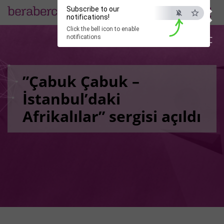
×
Subscribe to our
EN
notifications!
Click the bell icon to enable
notifications
ESC
”Çabuk Çabuk –
İstanbul’daki
Afrikalılar” sergisi açıldı