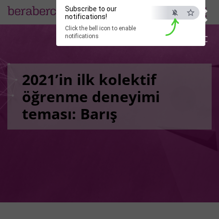
×
Subscribe to our
EN
notifications!
Click the bell icon to enable
notifications
ESC
2021’in ilk kolektif
öğrenme deneyimi
teması: Barış