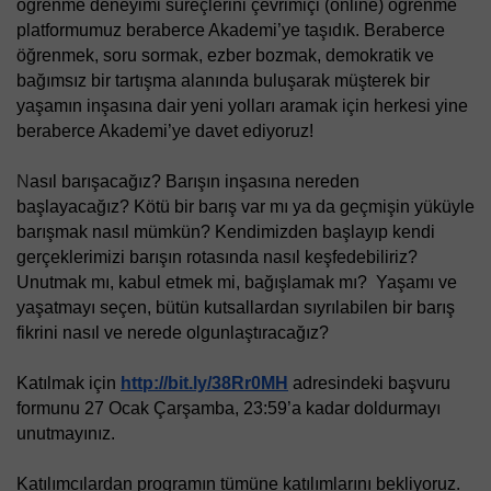
öğrenme deneyimi süreçlerini çevrimiçi (online) öğrenme 
platformumuz beraberce Akademi’ye taşıdık. Beraberce 
öğrenmek, soru sormak, ezber bozmak, demokratik ve 
bağımsız bir tartışma alanında buluşarak müşterek bir 
yaşamın inşasına dair yeni yolları aramak için herkesi yine 
beraberce Akademi’ye davet ediyoruz! 
N
asıl barışacağız? Barışın inşasına nereden 
başlayacağız? Kötü bir barış var mı ya da geçmişin yüküyle 
barışmak nasıl mümkün? Kendimizden başlayıp kendi 
gerçeklerimizi barışın rotasında nasıl keşfedebiliriz? 
Unutmak mı, kabul etmek mi, bağışlamak mı?  Yaşamı ve 
yaşatmayı seçen, bütün kutsallardan sıyrılabilen bir barış 
fikrini nasıl ve nerede olgunlaştıracağız?
Katılmak için 
http://bit.ly/38Rr0MH
adresindeki başvuru 
formunu 27 Ocak Çarşamba, 23:59’a kadar doldurmayı 
unutmayınız.
Katılımcılardan programın tümüne katılımlarını bekliyoruz. 