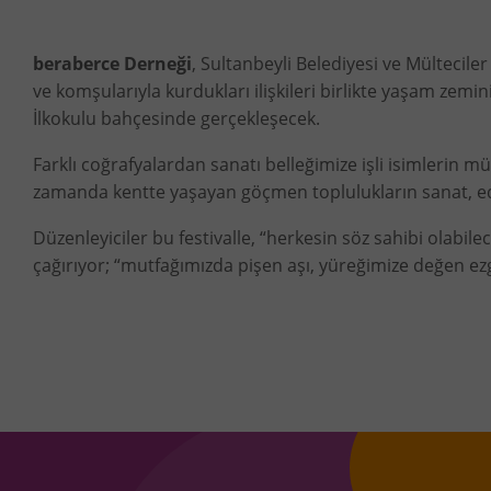
beraberce Derneği
, Sultanbeyli Belediyesi ve Mültecile
ve komşularıyla kurdukları ilişkileri birlikte yaşam ze
İlkokulu bahçesinde gerçekleşecek.
Farklı coğrafyalardan sanatı belleğimize işli isimlerin mü
zamanda kentte yaşayan göçmen toplulukların sanat, edebi
Düzenleyiciler bu festivalle, “herkesin söz sahibi olabi
çağırıyor; “mutfağımızda pişen aşı, yüreğimize değen ezg