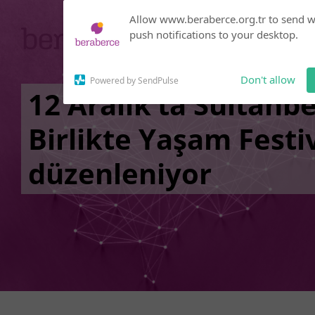
Subscribe to our
Allow www.beraberce.org.tr to send 
notifications!
push notifications to your desktop.
Click the bell icon to enable
notifications
Don't allow
Powered by SendPulse
12 Aralık’ta Sultanbe
Birlikte Yaşam Festiv
düzenleniyor