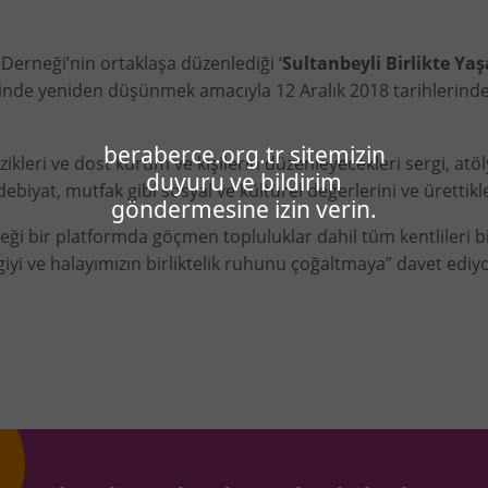
r Derneği’nin ortaklaşa düzenlediği ‘
Sultanbeyli Birlikte Yaş
mininde yeniden düşünmek amacıyla 12 Aralık 2018 tarihlerind
beraberce.org.tr sitemizin
zikleri ve dost kurum ve kişilerin düzenleyecekleri sergi, atöl
duyuru ve bildirim
yat, mutfak gibi sosyal ve kültürel değerlerini ve ürettikle
göndermesine izin verin.
leceği bir platformda göçmen topluluklar dahil tüm kentlileri
iyi ve halayımızın birliktelik ruhunu çoğaltmaya” davet ediyo