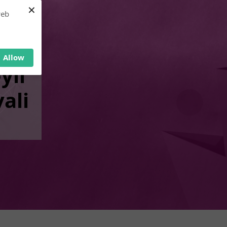
×
web
Allow
yli
ali