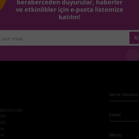
beraberceden duyurular, haberler
ve etkinlikler için e-posta listemize
katılın!
 alanlarında
DVV
VV)
ve
ini