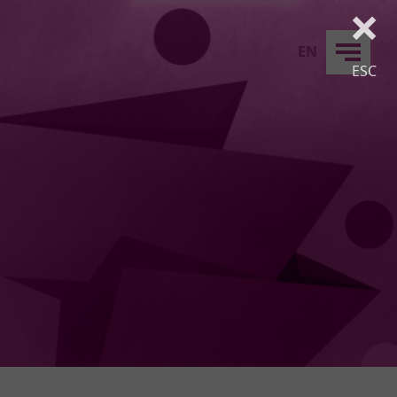
×
EN
ESC