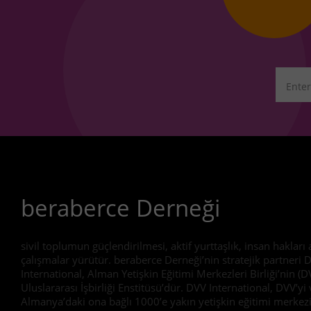
beraberce Derneği
sivil toplumun güçlendirilmesi, aktif yurttaşlık, insan hakları
çalışmalar yürütür. beraberce Derneği’nin stratejik partneri 
International, Alman Yetişkin Eğitimi Merkezleri Birliği’nin (D
Uluslararası İşbirliği Enstitüsü’dür. DVV International, DVV’yi 
Almanya’daki ona bağlı 1000’e yakın yetişkin eğitimi merkez