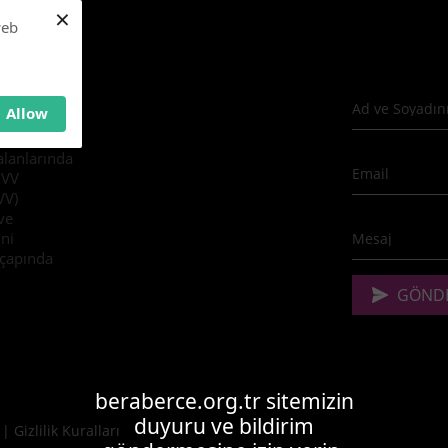
×
web
Allow
 alanlarında
DVV
VV)
ve
ini
 çapında
beraberce.org.tr sitemizin
duyuru ve bildirim
|
Gizlilik Kuralları